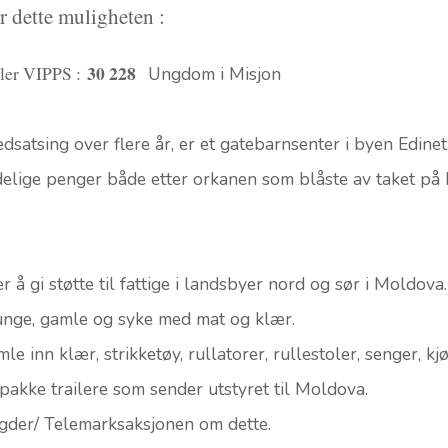
r dette muligheten :
30 228
ller VIPPS :
Ungdom i Misjon
atsing over flere år, er et gatebarnsenter i byen Edinet
elige penger både etter orkanen som blåste av taket på E
å gi støtte til fattige i landsbyer nord og sør i Moldova.
 unge, gamle og syke med mat og klær.
mle inn klær, strikketøy, rullatorer, rullestoler, senger, 
å pakke trailere som sender utstyret til Moldova.
gder/ Telemarksaksjonen om dette.