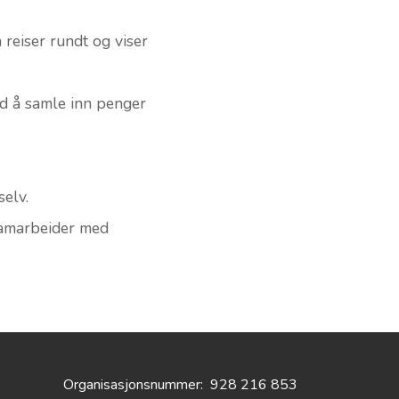
 reiser rundt og viser
ed å samle inn penger
selv.
 samarbeider med
Organisasjonsnummer:
928 216 853