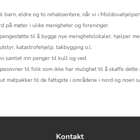
il barn, eldre og to rehabsentere, når vi i Moldovahjelpen
rd på møter i ulike menigheter og foreninger.
i pengestøtte til å bygge nye menighetslokaler, hjelper m
kutstyr, katastrofehjelp, takbygging o.l.
vi samlet inn penger til kull og ved.
assovner til folk som ikke har mulighet til å skaffe dette 
 ut matpakker til de fattigste i områdene i nord og noen
Kontakt