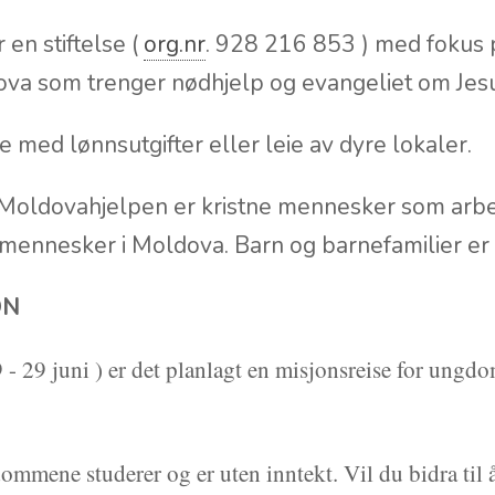
en stiftelse (
org.nr
.
928 216 853 ) med fokus på
va som trenger nødhjelp og evangeliet om Jesu
e med lønnsutgifter eller leie av dyre lokaler.
Moldovahjelpen er kristne mennesker som arbeid
 mennesker i Moldova. Barn og barnefamilier er h
ON
 29 juni ) er det planlagt en misjonsreise for ungdo
ommene studerer og er uten inntekt. Vil du bidra ti