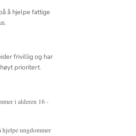
 å hjelpe fattige
s.
er frivillig og har
øyt prioritert.
mmer i alderen 16 -
l å hjelpe ungdommer