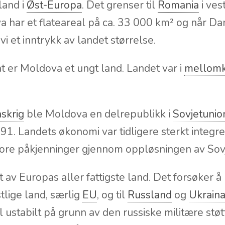
land i
Øst-Europa
. Det grenser til
Romania
i vest
a har et flateareal på ca. 33 000 km² og når Da
i et inntrykk av landet størrelse.
 er Moldova et ungt land. Landet var i
mellomk
skrig
ble Moldova en delrepublikk i
Sovjetunio
91. Landets økonomi var tidligere sterkt integrer
store påkjenninger gjennom oppløsningen av Sov
t av Europas aller fattigste land. Det forsøker å