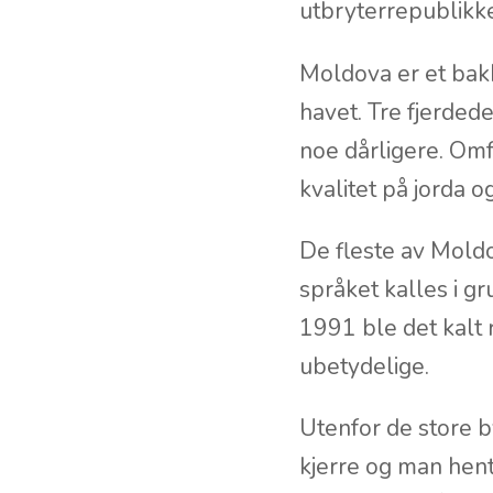
forbindelser til ve
Russland er likevel
utbryterrepublik
Moldova er et bakk
havet. Tre fjerded
noe dårligere. Omf
kvalitet på jorda 
De fleste av Moldo
språket kalles i g
1991 ble det kalt
ubetydelige.