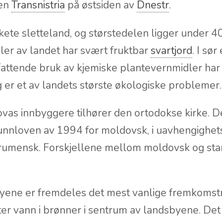
stlige land, særlig
EU
, og til
Russland
og
Ukrain
 ustabilt på grunn av den russiske militære støtt
ken
Transnistria
på østsiden av
Dnestr
.
ete sletteland, og størstedelen ligger under 
eler av landet har svært fruktbar
svartjord
. I sø
attende bruk av kjemiske plantevernmidler har fø
og er et av landets største økologiske problemer.
vas innbyggere tilhører den ortodokse kirke. Det
runnloven av 1994 for moldovsk, i uavhengighet
 rumensk. Forskjellene mellom moldovsk og st