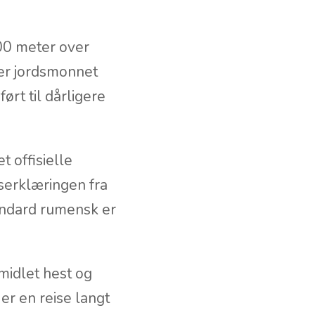
a
. Forholdet til
en til
400 meter over
r er jordsmonnet
rt til dårligere
 offisielle
serklæringen fra
andard rumensk er