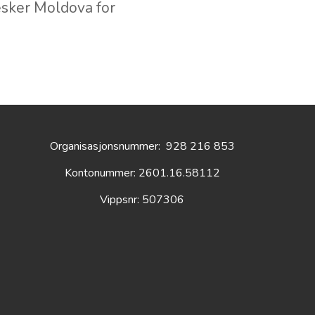
midlet hest og
er en reise langt
nesker Moldova for
Organisasjonsnummer:
928 216 853
Kontonummer: 2601.16.58112
Vippsnr: 507306