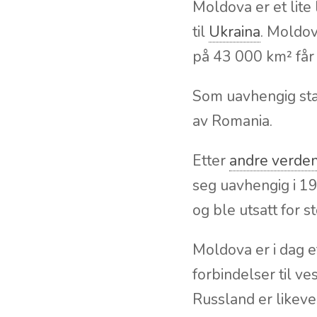
MOLDOVA
Moldova er et lite 
til
Ukraina
. Moldov
på 43 000 km² får v
Som uavhengig stat
av Romania.
Etter
andre verden
seg uavhengig i 19
og ble utsatt for 
Moldova er i dag e