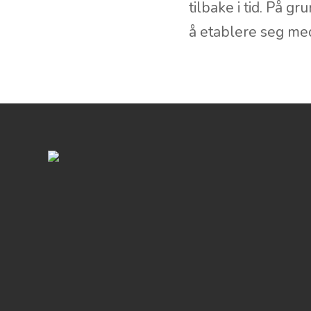
Utenfor de store 
kjerre og man hent
tilbake i tid. På 
å etablere seg me