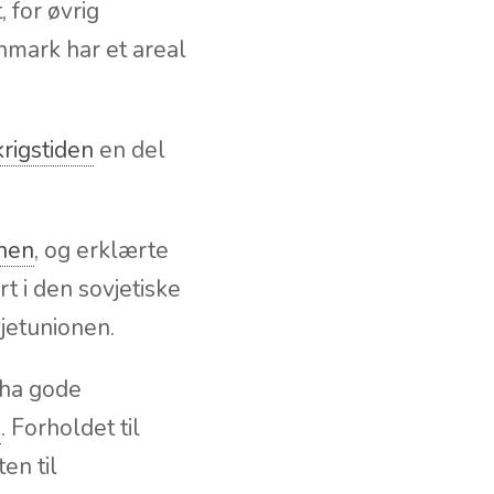
, for øvrig
nmark har et areal
rigstiden
en del
nen
, og erklærte
t i den sovjetiske
jetunionen.
 ha gode