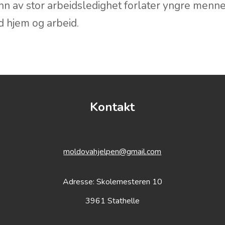
byene er fremdeles det mest vanlige fremkomst
er vann i brønner i sentrum av landsbyene. Det 
grunn av stor arbeidsledighet forlater yngre men
d hjem og arbeid.
Kontakt
moldovahjelpen@gmail.com
Adresse: Skolemesteren 10