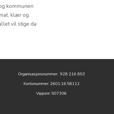
or og kommunen
mat, klær og
let vil stige da
Organisasjonsnummer:
928 216 853
Kontonummer: 2601.16.58112
Vippsnr: 507306