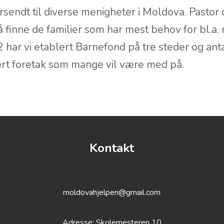
ersendt til diverse menigheter i Moldova. Past
finne de familier som har mest behov for bl.a. 
 har vi etablert Barnefond på tre steder og antal
ært foretak som mange vil være med på.
Kontakt
moldovahjelpen@gmail.com
Adresse: Skolemesteren 10