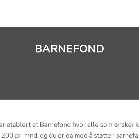
NYHETER
HISTORIKK
MØTEKALENDER
BARNEFOND
 etablert et Barnefond hvor alle som ønsker ka
 200 pr. mnd. og du er da med å støtter barnefa