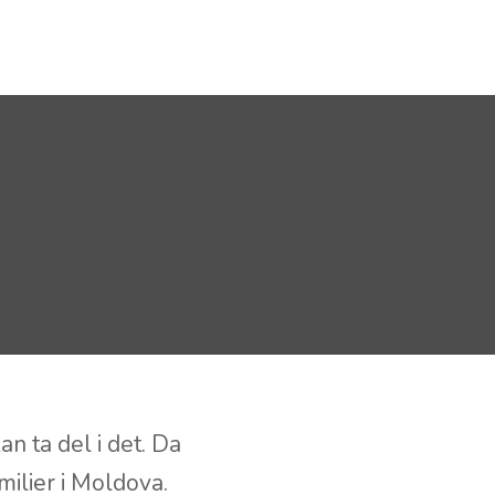
GI DIN GAVE
n ta del i det. Da
milier i Moldova.